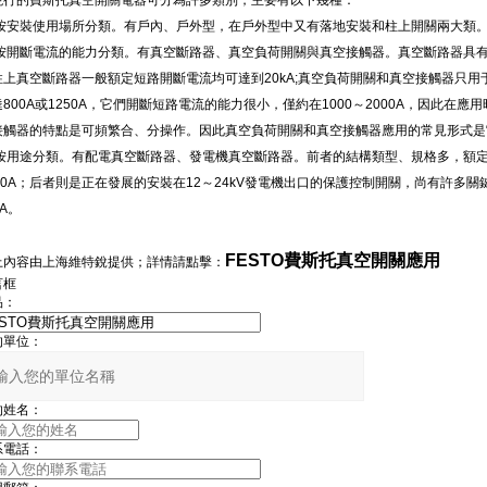
行的費斯托真空開關電器可分為許多類別，主要有以下幾種：
1)按安裝使用場所分類。有戶內、戶外型，在戶外型中又有落地安裝和柱上開關兩大類
2)按開斷電流的能力分類。有真空斷路器、真空負荷開關與真空接觸器。真空斷路器具
柱上真空斷路器一般額定短路開斷電流均可達到20kA;真空負荷開關和真空接觸器只用
達800A或1250A，它們開斷短路電流的能力很小，僅約在1000～2000A，因此
接觸器的特點是可頻繁合、分操作。因此真空負荷開關和真空接觸器應用的常見形式是
3)按用途分類。有配電真空斷路器、發電機真空斷路器。前者的結構類型、規格多，額定
150A；后者則是正在發展的安裝在12～24kV發電機出口的保護控制開關，尚有許多
kA。
FESTO費斯托真空開關應用
上內容由上海維特銳提供；詳情請點擊：
言框
品：
的單位：
的姓名：
系電話：