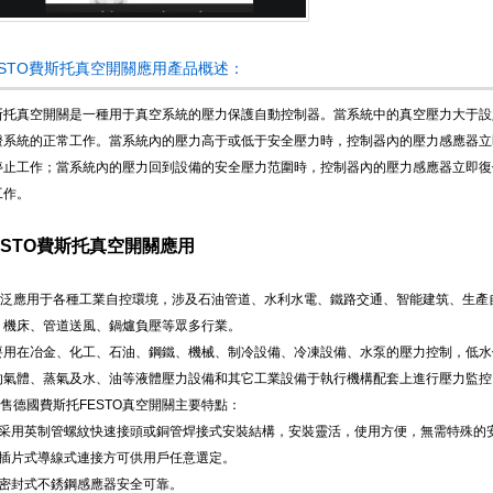
咨詢訂購
ESTO費斯托真空開關應用產品概述：
斯托真空開關是一種用于真空系統的壓力保護自動控制器。當系統中的真空壓力大于設
證系統的正常工作。當系統內的壓力高于或低于安全壓力時，控制器內的壓力感應器立
停止工作；當系統內的壓力回到設備的安全壓力范圍時，控制器內的壓力感應器立即復
工作。
ESTO費斯托真空開關應用
泛應用于各種工業自控環境，涉及石油管道、水利水電、鐵路交通、智能建筑、生產
、機床、管道送風、鍋爐負壓等眾多行業。
要用在冶金、化工、石油、鋼鐵、機械、制冷設備、冷凍設備、水泵的壓力控制，低水
的氣體、蒸氣及水、油等液體壓力設備和其它工業設備于執行機構配套上進行壓力監控
售德國費斯托FESTO真空開關主要特點：
、采用英制管螺紋快速接頭或銅管焊接式安裝結構，安裝靈活，使用方便，無需特殊的
、插片式導線式連接方可供用戶任意選定。
、密封式不銹鋼感應器安全可靠。