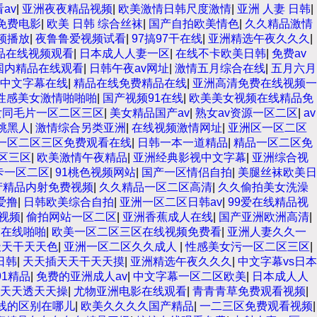
av
|
亚洲夜夜精品视频
|
欧美激情日韩尺度激情
|
亚洲 人妻 日韩
|
免费电影
|
欧美 日韩 综合丝袜
|
国产自拍欧美情色
|
久久精品激情
频播放
|
夜鲁鲁爱视频试看
|
97搞97干在线
|
亚洲精选午夜久久久
|
品在线视频观看
|
日本成人人妻一区
|
在线不卡欧美日韩
|
免费av
国内精品在线观看
|
日韩午夜av网址
|
激情五月综合在线
|
五月六月
中文字幕在线
|
精品在线免费精品在线
|
亚洲高清免费在线视频一
性感美女激情啪啪啪
|
国产视频91在线
|
欧美美女视频在线精品免
女同毛片一区二区三区
|
美女精品国产av
|
熟女av资源一区二区
|
av
桃黑人
|
激情综合另类亚洲
|
在线视频激情网址
|
亚洲区一区二区
一区二区三区免费观看在线
|
日韩一本一道精品
|
精品一区二区免
区三区
|
欧美激情午夜精品
|
亚洲经典影视中文字幕
|
亚洲综合视
卡一区二区
|
91桃色视频网站
|
国产一区情侣自拍
|
美腿丝袜欧美日
产精品内射免费视频
|
久久精品一区二区高清
|
久久偷拍美女洗澡
爱撸
|
日韩欧美综合自拍
|
亚洲一区二区日韩av
|
99爱在线精品视
线视频
|
偷拍网站一区二区
|
亚洲香蕉成人在线
|
国产亚洲欧洲高清
|
韩在线啪啪
|
欧美一区二区三区在线视频免费看
|
亚洲人妻久久一
天天干天天色
|
亚洲一区二区久久成人
|
性感美女污一区二区三区
|
日韩
|
天天插天天干天天摸
|
亚洲精选午夜久久久
|
中文字幕vs日本
91精品
|
免费的亚洲成人av
|
中文字幕一区二区欧美
|
日本成人人
天天透天天操
|
尤物亚洲电影在线观看
|
青青青草免费观看视频
|
线的区别在哪儿
|
欧美久久久久国产精品
|
一二三区免费观看视频
|