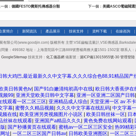
上一個：
德國FESTO費斯托傳感器分類
下一個：
美國ASCO電磁閥選
企業簡介
|
新聞資訊
|
產品展示
|
技術支持
|
資料下載
|
在線咨詢
|
限公司(www.goodjin.com) 版權所有 主營:VSE齒輪流量計,VSE傳感器,Barksdal
問量：499382 地址：上海普陀區中江路889號曹楊商務大廈1501-1502室 聯系人
GoogleSitemap
技術支持：
化工儀器網
備案號：
滬ICP備13015955號-30
管理登陸
韩大鸡巴,最近最新久久中文字幕,久久久综合色88,91精品国产
欧美日韩黄色tv
|
国产91白嫩清纯初高中在线
|
欧日韩大香蕉伊在
视频99
|
亚洲天堂欧美日韩中文字幕
|
亚洲一区亚洲二区国产日韩
在线观看一区二区三区
|
亚洲精品成人综合
|
天堂亚洲一区 av 不
文字幕
|
蜜臀久久精品视频
|
久久久中文字幕在线乱码
|
中文字幕一
视频在线
|
欧美亚洲另类视频图片小说区
|
欧美日韩丝袜一区
|
日
品丝袜在线观看
|
亚洲国产a精品久久久
|
黄色免费在线网站观看
|
幕版
|
国产秒播黄页在线观看
|
蜜桃av一区二区三区安全
|
热99精
线网址
|
一区二区三区国产日韩av
|
日韩欧美亚洲图区
|
一区二区三