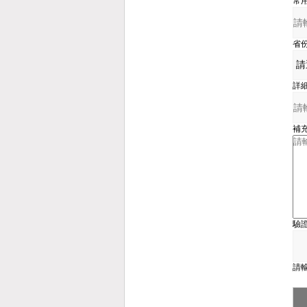
常
省
詳
補
驗
請