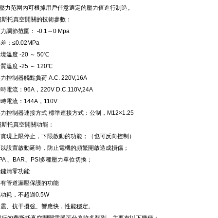
、壓力范圍內可根據用戶任意選定的壓力值進行制造。
斯托真空開關的技術參數：
壓力調節范圍： -0.1～0 Mpa
壓差：≤0.02MPa
環境溫度 -20 ～ 50℃
介質溫度 -25 ～ 120℃
壓力控制器觸點負荷 A.C. 220V,16A
瞬時電流：96A，220V D.C.110V,24A
瞬時電流：144A，110V
壓力控制器連接方式 標準連接方式：公制，M12×1.25
斯托真空開關功能：
.可實現上限停止，下限啟動的功能；（也可反向控制）
.可以設置啟動延時，防止電機的頻繁開啟造成損傷；
KPA 、BAR、PSI多種壓力單位切換；
一鍵清零功能
.具有管道漏壓保護的功能
低功耗，不超過0.5W
.耐震、抗干擾強、響應快，性能穩定。