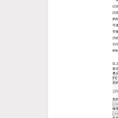
現
(
(
的
可
空
(
3
80
以
留
產
您
您
聯