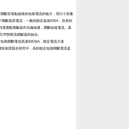
。
有開斷安裝點線路的短路電流的能力，現行小容量
于開斷負荷電流，一般的額定值為630A，也有的
在應用時需選配熔斷器作后備保護，開斷短路電流。真
它們與限流熔斷器的組合。
短路開斷電流高達到63kA，額定電流大達
關鍵技術課題在研究中，高的額定短路開斷電流是