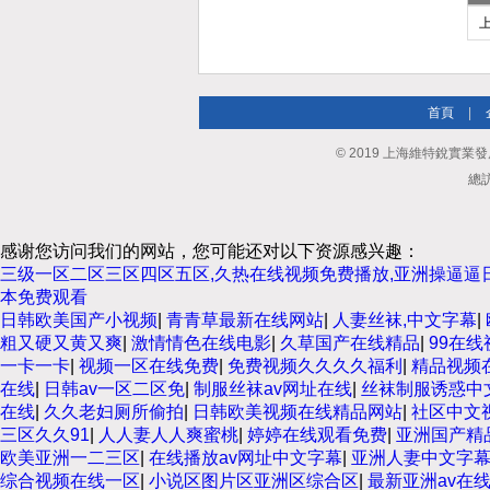
首頁
|
© 2019 上海維特銳實業發展有
總訪
感谢您访问我们的网站，您可能还对以下资源感兴趣：
三级一区二区三区四区五区,久热在线视频免费播放,亚洲操逼逼日
本免费观看
日韩欧美国产小视频
|
青青草最新在线网站
|
人妻丝袜,中文字幕
|
粗又硬又黄又爽
|
激情情色在线电影
|
久草国产在线精品
|
99在线
一卡一卡
|
视频一区在线免费
|
免费视频久久久久福利
|
精品视频
在线
|
日韩av一区二区免
|
制服丝袜av网址在线
|
丝袜制服诱惑中
在线
|
久久老妇厕所偷拍
|
日韩欧美视频在线精品网站
|
社区中文
三区久久91
|
人人妻人人爽蜜桃
|
婷婷在线观看免费
|
亚洲国产精
欧美亚洲一二三区
|
在线播放av网址中文字幕
|
亚洲人妻中文字
综合视频在线一区
|
小说区图片区亚洲区综合区
|
最新亚洲av在