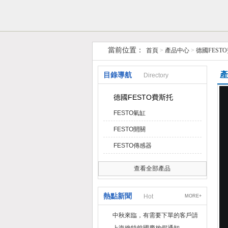
上海維特銳實業發展有限公司
當前位置：
首頁
>
產品中心
>
德國FEST
產
目錄導航
Directory
德國FESTO費斯托
FESTO氣缸
FESTO開關
FESTO傳感器
查看全部產品
熱點新聞
Hot
MORE+
中秋來臨，有需要下單的客戶請
提前下單