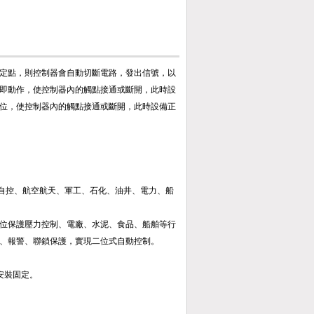
加入收藏
定點，則控制器會自動切斷電路，發出信號，以
即動作，使控制器內的觸點接通或斷開，此時設
位，使控制器內的觸點接通或斷開，此時設備正
自控、航空航天、軍工、石化、油井、電力、船
位保護壓力控制、電廠、水泥、食品、船舶等行
、報警、聯鎖保護，實現二位式自動控制。
安裝固定。