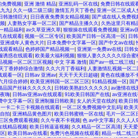
的免费视频
|
亚洲 激情 精品
|
亚洲乱码一区在线
|
免费日韩在线观看
九九九
|
久久一级二级三级
|
激情五月天丁香色
|
亚洲一区二区成人
日韩激情巨大
|
日日夜夜免费美女精品视频
|
国产成在线人免费视
频
|
人妻熟女字幕一区二区
|
国产精品主播久久
|
久热这里只有精
一精品福利
|
av久草亚洲久草
|
狠狠操在线观看免费视频
|
亚洲av
机在线观看
|
视频一区二区专区
|
欧美国产日韩一区高清一区
|
日韩
亚洲成年人黄色大片
|
日本免费中文字幕一区
|
国产中文av在线
|
在线观看精品
|
色婷婷国产精品视频一
|
亚洲第一免费av在线
|
日韩
服诱惑在线观看
|
欧美最大福利视频
|
狠狠人妻久久久久久综合蜜
品视频一区二区三区视频
|
中文 字幕 激情
|
国产av一线二线三线
|
天丁香婷婷综合激情
|
久久六月丁香福利
|
人妻激情乱视频一区二
线观看一区
|
日韩av 亚洲av
|
天天干天天日超碰
|
黄色在线播放不
六月综合婷婷
|
欧美亚洲韩国一区二区三区
|
91精品视频一区
|
国
精品国产丝袜久久久久久
|
日韩欧美熟妇久久久久久
|
av激情在线
夜嗨
|
日韩av亚洲av在线观看
|
91欧美日韩国产在线
|
av亚洲在
费中文字幕一区
|
亚洲制服日韩欧美
|
女人的天堂在线的
|
欧美日
|
一卡二卡三卡视频在线观看
|
一区二区免费视频中文乱码
|
欧美
自拍
|
亚洲精品黄色图片
|
欧美日韩蜜桃一区在线
|
毛片一区二区
三区免费观看视频
|
久久午夜不卡视频
|
色 av中文字幕
|
久久人人
在线精品视频
|
欧美日韩逼逼视频
|
久久精品一区二区高清
|
天天爱
一区
|
欧美日韩av在线看
|
免费污色视频在线观看
|
精品一线二线三