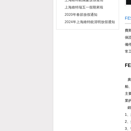
上海維特銳國慶放假通知
上海維特瑞五一假期來啦
2020年春節放假通知
F
2024年上海維特銳清明放假通知
費
保
備
常
F
廣
舶
主
業
銷
1
2
3