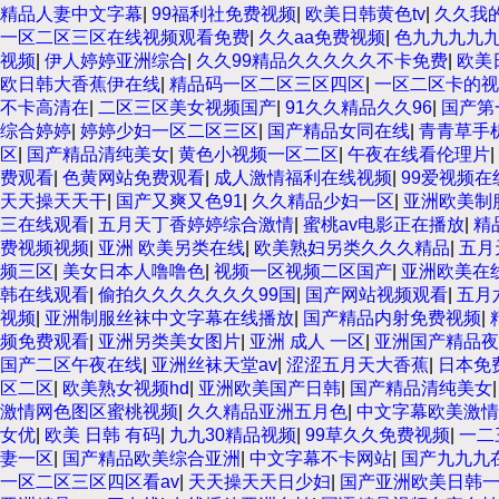
精品人妻中文字幕
|
99福利社免费视频
|
欧美日韩黄色tv
|
久久我
一区二区三区在线视频观看免费
|
久久aa免费视频
|
色九九九九
视频
|
伊人婷婷亚洲综合
|
久久99精品久久久久久不卡免费
|
欧美
欧日韩大香蕉伊在线
|
精品码一区二区三区四区
|
一区二区卡的视
不卡高清在
|
二区三区美女视频国产
|
91久久精品久久96
|
国产第
综合婷婷
|
婷婷少妇一区二区三区
|
国产精品女同在线
|
青青草手
区
|
国产精品清纯美女
|
黄色小视频一区二区
|
午夜在线看伦理片
|
费观看
|
色黄网站免费观看
|
成人激情福利在线视频
|
99爱视频
天天操天天干
|
国产又爽又色91
|
久久精品少妇一区
|
亚洲欧美制
三在线观看
|
五月天丁香婷婷综合激情
|
蜜桃av电影正在播放
|
精
费视频视频
|
亚洲 欧美另类在线
|
欧美熟妇另类久久久精品
|
五月
频三区
|
美女日本人噜噜色
|
视频一区视频二区国产
|
亚洲欧美在
韩在线观看
|
偷拍久久久久久久久99国
|
国产网站视频观看
|
五月
视频
|
亚洲制服丝袜中文字幕在线播放
|
国产精品内射免费视频
|
频免费观看
|
亚洲另类美女图片
|
亚洲 成人 一区
|
亚洲国产精品夜
国产二区午夜在线
|
亚洲丝袜天堂av
|
涩涩五月天大香蕉
|
日本免
区二区
|
欧美熟女视频hd
|
亚洲欧美国产日韩
|
国产精品清纯美女
激情网色图区蜜桃视频
|
久久精品亚洲五月色
|
中文字幕欧美激情
女优
|
欧美 日韩 有码
|
九九30精品视频
|
99草久久免费视频
|
一二
妻一区
|
国产精品欧美综合亚洲
|
中文字幕不卡网站
|
国产九九九
一区二区三区四区看av
|
天天操天天日少妇
|
国产亚洲欧美日韩