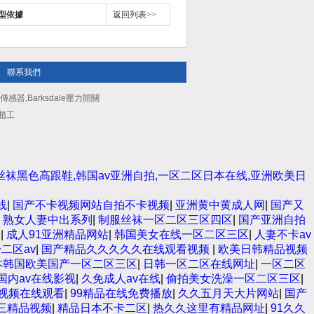
型依據
返回列表>>
聯系我們
e傳感器,Barksdale壓力開關
：趙工
丝袜黑色高跟鞋,韩国av亚洲自拍,一区二区日本在线,亚洲欧美日
线
|
国产不卡视频网站自拍不卡视频
|
亚洲黄中黄成人网
|
国产又
|
熟女人妻中出系列
|
制服丝袜一区二区三区四区
|
国产亚洲自拍
卡
|
成人91亚洲精品网站
|
韩国美女在线一区二区三区
|
人妻不卡av
二区av
|
国产精品久久久久久在线观看视频
|
欧美日韩精品视频
本韩国欧美国产一区二区三区
|
日韩一区二区在线网址
|
一区二区
国内av在线影视
|
久免成人av在线
|
偷拍美女洗澡一区二区三区
|
彩视频在线观看
|
99精品在线免费播放
|
久久五月天大片网站
|
国产
三精品视频
|
精品日本不卡二区
|
热久久这里有精品网址
|
91久久