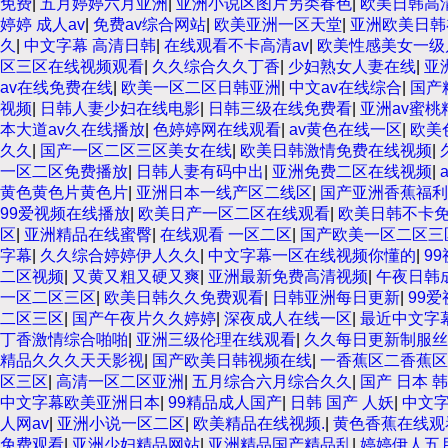
免费
|
五月婷婷六月亚洲
|
亚洲小说区图片另类春色
|
欧美日韩高
婷婷 成人av
|
免费av综合网站
|
欧美亚洲一区天堂
|
亚洲欧美日韩
久
|
中文字幕 高清日韩
|
在线观看不卡高清av
|
欧美性感美女一级
区三区在线视频观看
|
久久综合久久丁香
|
少妇熟女人妻在线
|
亚
av在线免费在线
|
欧美一区二区日韩亚洲
|
中文av在线综合
|
国产
视频
|
日韩人妻少妇在线电影
|
日韩三级在线免费看
|
亚洲av蜜桃
本大道av久在线播放
|
色婷婷网在线观看
|
av黄色在线一区
|
欧美
久久
|
国产一区二区三区美女在线
|
欧美日韩激情免费在线视频
|
一区二区免费播放
|
日韩人妻有码中出
|
亚洲免费二区在线视频
|
黄色黄色片黄色片
|
亚洲日本一线产区二线区
|
国产亚洲香蕉福利
99爱视频在线播放
|
欧美日产一区二区在线观看
|
欧美日韩不卡
区
|
亚洲精品在线蜜臀
|
在线观看 一区二区
|
国产欧美一区二区三
字幕
|
久久综合婷婷伊人久久
|
中文字幕一区在线视频你懂的
|
9
二区视频
|
又黄又粗又硬又爽
|
亚洲最新免费高清视频
|
午夜日韩成
一区二区三区
|
欧美日韩久久免费观看
|
日韩亚洲每日更新
|
99
二区三区
|
国产午夜片久久婷婷
|
深夜成人在线一区
|
最近中文字
丁香激情综合啪啪
|
亚洲三级伦理在线观看
|
久久每日更新制服丝
精品久久久天天影视
|
国产欧美日韩视频在线
|
一香蕉区二香蕉区
区三区
|
高清一区二区亚洲
|
五月综合六月综合久久
|
国产 日本 
中文字幕欧美亚洲日本
|
99精品成人国产
|
日韩 国产 人妖
|
中文
人网av
|
亚洲小说一区二区
|
欧美精品在线视频.
|
黄色香蕉在线观
免费观看
|
亚洲少妇精品网站
|
亚洲精品国产精品乱
|
婷婷伊人五