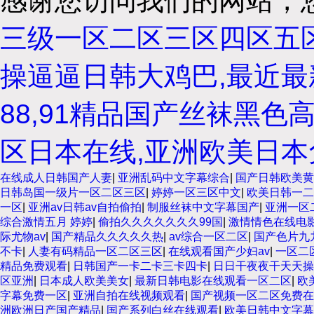
感谢您访问我们的网站，
三级一区二区三区四区五区
操逼逼日韩大鸡巴,最近最
88,91精品国产丝袜黑色
区日本在线,亚洲欧美日本
在线成人日韩国产人妻
|
亚洲乱码中文字幕综合
|
国产日韩欧美黄
日韩岛国一级片一区二区三区
|
婷婷一区三区中文
|
欧美日韩一二
一区
|
亚洲av日韩av自拍偷拍
|
制服丝袜中文字幕国产
|
亚洲一区
综合激情五月 婷婷
|
偷拍久久久久久久久99国
|
激情情色在线电
际尤物av
|
国产精品久久久久久热
|
av综合一区二区
|
国产色片九
不卡
|
人妻有码精品一区二区三区
|
在线观看国产少妇av
|
一区二
精品免费观看
|
日韩国产一卡二卡三卡四卡
|
日日干夜夜干天天操
区亚洲
|
日本成人欧美美女
|
最新日韩电影在线观看一区二区
|
欧
字幕免费一区
|
亚洲自拍在线视频观看
|
国产视频一区二区免费在
洲欧洲日产国产精品
|
国产系列白丝在线观看
|
欧美日韩中文字幕