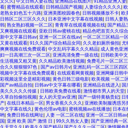
文久久
|
中文日韩人妻在线
|
亚洲精品在线图片
|
91精品亚洲人妻
看
|
蜜臀精品在线观看
|
日韩精品国产视频
|
人妻综合久久久久
|
欧
老熟女妇色五十六路
|
亚洲美图校园春色
|
日韩视频播放不卡
|
欧
日韩区二区三区久久久
|
日本亚洲中文字幕在线视频
|
日韩人妻熟
韩
|
熟女熟妇视频一区二区
|
青青草在线观看视频在线
|
国产精品
又爽视频在线观看
|
亚欧日韩av蜜桃在线
|
精品色吧首页久久综
新中文字幕日韩av
|
亚洲一区二区在线av
|
一区二区三区精品一
又黄在线观看
|
91久久国产综合精品女同
|
久久老妇厕所偷拍
|
尤
爽爽视频在线免费观看
|
中文乱码字幕久久久精品
|
成人黄色亚洲
妇一日高潮三次一区二区
|
亚洲高清免费一级在线
|
日韩欧美中文
生活视频又粗又黄
|
久久精品欧美激情视频
|
免费毛片一区二区三
合久久狠狠狠97色
|
国产av日韩月v
|
亚洲乱码一区二区三区四区
视频中文字幕在线免费观看
|
在线观看网黄视频
|
亚洲网爆日韩中
彩视频这里全是精彩视频
|
黄色日韩三级电影
|
欧美视频 一区二
国产av精品自拍
|
日韩av中文字幕在哪看
|
亚洲精品在线进入
|
国
美久久久久久传媒
|
日韩欧美免费在线看
|
激情都市男人的天堂
|
久草自拍偷拍视频
|
女人的天堂av亚洲
|
国产一级特黄杨贵妃
|
日
产
|
在线日本精品一区
|
男女香蕉久久久久
|
亚洲欧美制服诱惑另
中文字幕在线久
|
黄色伦理av电影
|
蜜桃视频av在线播放
|
日本在
哟
|
免费日韩在线网址
|
人妻 一区二区在线
|
亚洲一区二区日韩av
国
|
亚洲 欧美 国产 激情 日
|
99久久熟女人妻
|
国产亚洲经典一区
久天堂久久
|
欧美久久国产精品
|
国产久久久一区二区
|
激情网色