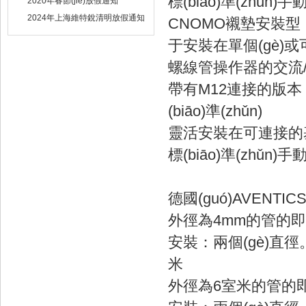
標(biāo)準(zhǔn)手
2020年春節(jié)放假通知
2024年上海維特銳清明放假通知
CNOMO襯墊安裝型，
于安裝在單個(gè)
螺線管操作器的交流/
帶有M12連接的版本
(biāo)準(zhǔn)
靈活安裝在可連接的
標(biāo)準(zhǔn)手
德國(guó)AVENTICS
外徑為4mm的管的即時
安裝：兩個(gè)直徑
米
外徑為6室米的管的即時