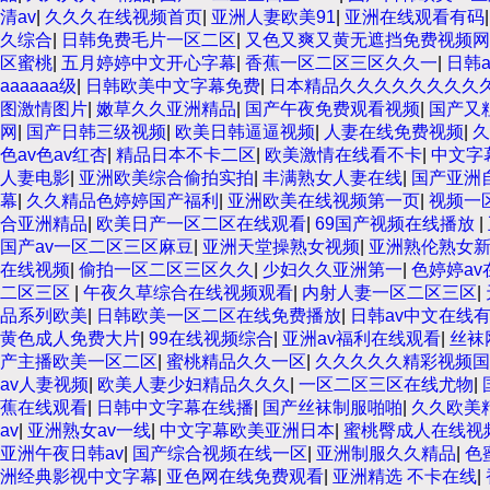
清av
|
久久久在线视频首页
|
亚洲人妻欧美91
|
亚洲在线观看有码
久综合
|
日韩免费毛片一区二区
|
又色又爽又黄无遮挡免费视频网
区蜜桃
|
五月婷婷中文开心字幕
|
香蕉一区二区三区久久一
|
日韩
aaaaaa级
|
日韩欧美中文字幕免费
|
日本精品久久久久久久久久
图激情图片
|
嫩草久久亚洲精品
|
国产午夜免费观看视频
|
国产又
网
|
国产日韩三级视频
|
欧美日韩逼逼视频
|
人妻在线免费视频
|
久
色av色av红杏
|
精品日本不卡二区
|
欧美激情在线看不卡
|
中文字
人妻电影
|
亚洲欧美综合偷拍实拍
|
丰满熟女人妻在线
|
国产亚洲
幕
|
久久精品色婷婷国产福利
|
亚洲欧美在线视频第一页
|
视频一
合亚洲精品
|
欧美日产一区二区在线观看
|
69国产视频在线播放
|
国产av一区二区三区麻豆
|
亚洲天堂操熟女视频
|
亚洲熟伦熟女
在线视频
|
偷拍一区二区三区久久
|
少妇久久亚洲第一
|
色婷婷av
二区三区
|
午夜久草综合在线视频观看
|
内射人妻一区二区三区
|
品系列欧美
|
日韩欧美一区二区在线免费播放
|
日韩av中文在线
黄色成人免费大片
|
99在线视频综合
|
亚洲av福利在线观看
|
丝袜
产主播欧美一区二区
|
蜜桃精品久久一区
|
久久久久久精彩视频国
av人妻视频
|
欧美人妻少妇精品久久久
|
一区二区三区在线尤物
|
蕉在线观看
|
日韩中文字幕在线播
|
国产丝袜制服啪啪
|
久久欧美
av
|
亚洲熟女av一线
|
中文字幕欧美亚洲日本
|
蜜桃臀成人在线视
亚洲午夜日韩av
|
国产综合视频在线一区
|
亚洲制服久久精品
|
色
洲经典影视中文字幕
|
亚色网在线免费观看
|
亚洲精选 不卡在线
|