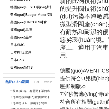
新的比例技術(shù
德國(guó)FESTO費(fèi)斯托
的提升閥技術(sh
美國(guó)Badger Meter流量計(jì)
(duì)污染不海敏感。
美國(guó)LINCOLN林肯
微型滑閥產(chǎ
德國(guó)品牌
有耐熱和耐濕的優(y
美國(guó)品牌
惡劣環(huán)境
日本SMC
座上。適用于汽車、紙
日本KITZ北澤
用。
日本CKD
美國(guó)MTS
德國(guó)AVENTI
提供符合U兒標(biāo)
熱點(diǎn)新聞
Hot
MORE+
壓抑制版本
中秋來(lái)臨，有需要下單的客
7室秒響應(yīng)時(sh
戶請(qǐng)?zhí)崆跋聠?/a>
上海維特銳國(guó)慶放假通知
符合所有相關(guān
上海維特瑞五一假期來(lái)啦