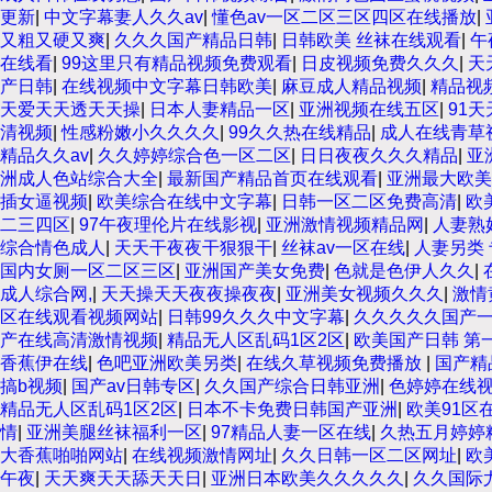
更新
|
中文字幕妻人久久av
|
懂色av一区二区三区四区在线播放
|
又粗又硬又爽
|
久久久国产精品日韩
|
日韩欧美 丝袜在线观看
|
午
在线看
|
99这里只有精品视频免费观看
|
日皮视频免费久久久
|
天
产日韩
|
在线视频中文字幕日韩欧美
|
麻豆成人精品视频
|
精品视
天爱天天透天天操
|
日本人妻精品一区
|
亚洲视频在线五区
|
91
清视频
|
性感粉嫩小久久久久
|
99久久热在线精品
|
成人在线青草
精品久久av
|
久久婷婷综合色一区二区
|
日日夜夜久久久精品
|
亚
洲成人色站综合大全
|
最新国产精品首页在线观看
|
亚洲最大欧美
插女逼视频
|
欧美综合在线中文字幕
|
日韩一区二区免费高清
|
欧
二三四区
|
97午夜理伦片在线影视
|
亚洲激情视频精品网
|
人妻熟
综合情色成人
|
天天干夜夜干狠狠干
|
丝袜av一区在线
|
人妻另类 
国内女厕一区二区三区
|
亚洲国产美女免费
|
色就是色伊人久久
|
成人综合网,
|
天天操天天夜夜操夜夜
|
亚洲美女视频久久久
|
激情
区在线观看视频网站
|
日韩99久久久中文字幕
|
久久久久久国产
产在线高清激情视频
|
精品无人区乱码1区2区
|
欧美国产日韩 第
香蕉伊在线
|
色吧亚洲欧美另类
|
在线久草视频免费播放
|
国产精
搞b视频
|
国产av日韩专区
|
久久国产综合日韩亚洲
|
色婷婷在线
精品无人区乱码1区2区
|
日本不卡免费日韩国产亚洲
|
欧美91区
情
|
亚洲美腿丝袜福利一区
|
97精品人妻一区在线
|
久热五月婷婷
大香蕉啪啪网站
|
在线视频激情网址
|
久久日韩一区二区网址
|
欧
午夜
|
天天爽天天舔天天日
|
亚洲日本欧美久久久久久
|
久久国际尤