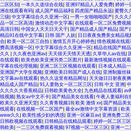
二区区别
|
一本久久道综合在线
|
亚洲97精品人人爱免费
|
婷婷一
洲在线观看有码
|
成人国产精品福利
|
四虎国产精品永远
|
蜜臀久
三级
|
中文字幕综合久久亚洲一区
|
一男一女啪啪啪国产
|
久久久
品一区二区高清
|
激情动态中文字幕
|
在线观看一区二区免费视频
高清日韩
|
中国女人天天日天天干
|
国产精品成人国产精品
|
国产
精品91在线中文字幕
|
日韩 国产 人妖
|
日日夜夜免费美女精品视
合
|
欧美一区二区三自拍
|
激情五月开心婷婷色
|
情色视频在线观
费高清视频一区
|
中文字幕综合久久亚洲一区
|
精品在线国产精品
久久
|
久久夜色亚洲av
|
天天很天天情天天透
|
久草华人av在线
|
在线观看
|
欧美色欧美亚洲另类二区图片
|
最新激情视频在线观看
字幕在线伦理视频
|
亚洲二区三区视频在线观看
|
日本成人精品一
亚洲国产大学生视频
|
亚洲欧美日韩国产成人在线
|
亚洲制服丝袜
文字幕av在线观看
|
热久久这里有精品网址
|
天天做日日射夜夜
精品成人国产精品
|
91人妻熟女一区二区三区
|
日韩 中文 亚洲
|
中
久久久久大香蕉精品
|
日韩欧美黄色大全
|
九色精品在线观看
|
a
线视频
|
熟女av中文不卡
|
国产精品美女在线看
|
午夜人妻福利在
欧美久久亚洲天堂
|
久久青青视频18
|
欧美 激情 xx
|
国产精品美女
线观看
|
在线视频一区二区国产
|
最全av激情中文字幕资源
|
欧美 
www久久
|
欧美性感少妇的诱惑
|
亚洲一区麻豆av
|
亚洲免费二区
日韩欧视频在线观看
|
日韩精品在线精品观看
|
婷婷一区二区三区
韩欧美
|
一二三区免费观看视频
|
97视频一区二区三区
|
亚洲一二