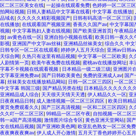
区二区三区美女在线
|
一起操在线观看免费
|
色婷婷一区二区三
拍网站视频
|
日韩人妻精品中文字幕在线看
|
中文字幕 在线播放
|
品域名
|
久久久久久精彩视频国产
|
日韩有码高清一区二区三区
|
在线播放
|
在线观看国产视频亚洲
|
香蕉久久国产av
|
中文字幕国
视频
|
中文字幕熟妇人妻在线视频
|
国产欧美亚洲首页
|
午夜精品
放
|
av黄色在线一区
|
亚洲自拍小视频在线看
|
欧美日韩一夜久久
影视
|
亚洲国产中文字av丝袜
|
亚洲精品丝袜美女
|
综合久久 中文
日韩专区一区二区在线观看
|
婷婷伊人五月天综合
|
亚洲av日韩a
天综合网
|
久热只有这里有精品视频
|
中文字幕一区二区欧美
|
久
人剧情第一页
|
欧美午夜免费在线视频
|
蜜桃av在线播放网址
|
丰
字幕不卡视频在线观看视频
|
日本精品一级二级三级
|
亚洲图片
文字幕亚洲免费av
|
国产日韩欧美黄色
|
免费的亚洲成人av
|
国产
幕
|
丝袜美女在线播放精品网站
|
日韩一区二区三四区
|
一区二区
中文字幕 韩国三级
|
国产精品另类在线
|
日本精品久久久久久久
亚洲精品成人综合
|
天天很天天情天天透
|
伊人精品久久一区
|
亚
日夜夜精品日韩
|
成人激情视频一区二区三区四区
|
欧美日韩精
黄页免费观看久久
|
国产三区高清视频
|
一区和二区三区四区
|
久
久久吖一区二区三区
|
99精品一区二区午夜
|
自拍视频一区二区
韩一a国产高清视频
|
激情图片综合专区
|
黄色亚洲天堂网站
|
国
女在线精品视频
|
国产亚洲欧美色网
|
欧亚乱色熟女一区二区免费
夜夜爽夜夜爽av
|
伊人成人开心激情
|
五月天丁香色婷婷开心五