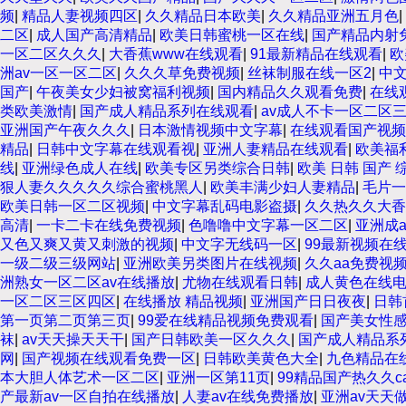
频
|
精品人妻视频四区
|
久久精品日本欧美
|
久久精品亚洲五月色
|
二区
|
成人国产高清精品
|
欧美日韩蜜桃一区在线
|
国产精品内射
一区二区久久久
|
大香蕉www在线观看
|
91最新精品在线观看
|
欧
洲av一区一区二区
|
久久久草免费视频
|
丝袜制服在线一区2
|
中文
国产
|
午夜美女少妇被窝福利视频
|
国内精品久久观看免费
|
在线
类欧美激情
|
国产成人精品系列在线观看
|
av成人不卡一区二区
亚洲国产午夜久久久
|
日本激情视频中文字幕
|
在线观看国产视频
精品
|
日韩中文字幕在线观看视
|
亚洲人妻精品在线观看
|
欧美福
线
|
亚洲绿色成人在线
|
欧美专区另类综合日韩
|
欧美 日韩 国产 
狠人妻久久久久久综合蜜桃黑人
|
欧美丰满少妇人妻精品
|
毛片一
欧美日韩一区二区视频
|
中文字幕乱码电影盗摄
|
久久热久久大香
高清
|
一卡二卡在线免费视频
|
色噜噜中文字幕一区二区
|
亚洲成
又色又爽又黄又刺激的视频
|
中文字无线码一区
|
99最新视频在
一级二级三级网站
|
亚洲欧美另类图片在线视频
|
久久aa免费视
洲熟女一区二区av在线播放
|
尤物在线观看日韩
|
成人黄色在线
一区二区三区四区
|
在线播放 精品视频
|
亚洲国产日日夜夜
|
日韩
第一页第二页第三页
|
99爱在线精品视频免费观看
|
国产美女性
袜
|
av天天操天天干
|
国产日韩欧美一区久久久
|
国产成人精品系
网
|
国产视频在线观看免费一区
|
日韩欧美黄色大全
|
九色精品在
本大胆人体艺术一区二区
|
亚洲一区第11页
|
99精品国产热久久c
产最新av一区自拍在线播放
|
人妻av在线免费播放
|
亚洲av天天