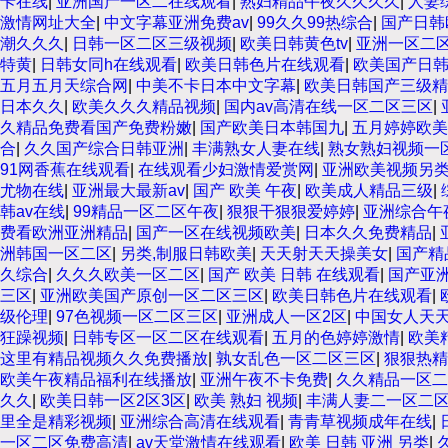
卡在线
|
亚洲国产一区二在线观看
|
熟妇精品午夜久久久久
|
人妻
激情网址大全
|
中文字幕亚洲免费av
|
99久久99热综合
|
国产日韩
潮久久久
|
日韩一区二区三级视频
|
欧美日韩黄色tv
|
亚洲一区二
特黄
|
日韩女同h在线观看
|
欧美日韩色片在线观看
|
欧美国产日
五月五月天综合网
|
中美不卡日本中文字幕
|
欧美日韩国产三级精
日本久久
|
欧美久久久精品视频
|
国内av高清在线一区二区三区
|
久精品免费看国产免费粉嫩
|
国产欧美日本韩国九
|
五月婷婷欧美
合
|
久久国产综合日韩亚洲
|
丰满熟女人妻在线
|
熟女熟妇视频一
91网香蕉在线观看
|
在线观看少妇激情爱赏网
|
亚洲欧美视频另
尤物在线
|
亚洲最大最新av
|
国产 欧美 午夜
|
欧美成人精品三级
|
韩av在线
|
99精品一区二区午夜
|
狠狠干狠狠爱婷婷
|
亚洲综合午
费看欧洲亚洲精品
|
国产一区在线视频欧美
|
日本久久免费精品
|
洲韩国一区二区
|
另类,制服日韩欧美
|
天天射天天操美女
|
国产精
久综合
|
久久久欧美一区二区
|
国产 欧美 日韩 在线观看
|
国产亚
三区
|
亚洲欧美国产原创一区二区三区
|
欧美日韩色片在线观看
|
级伦理
|
97色视频一区二区三区
|
亚洲成人一区2区
|
中国女人天
狂躁视频
|
日韩专区一区二区在线观看
|
五月的色婷婷激情
|
欧美
这里有精品视频久久免费播放
|
孰女乱色一区二区三区
|
狠狠热精
欧美午夜精品福利在线播放
|
亚洲午夜不卡免费
|
久久精品一区二
久久
|
欧美日韩一区2区3区
|
欧美 熟妇 视频
|
丰满人妻二一区二
里全是精彩视频
|
亚洲综合高清在线观看
|
青青草视频成年在线
|
一区二区免费高清
|
av天堂激情在线观看
|
欧美 日韩 亚洲 另类
|