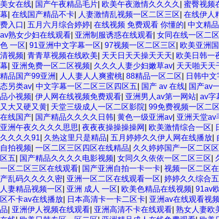
美女在线
|
国产午夜精品毛片
|
欧美午夜激情久久久久
|
蜜臀视频
幕
|
在线国产精品不卡
|
人妻激情乱视频一区二区三区
|
在线伊人
费入口
|
五月六月综合婷婷
|
在线视频 免费观看 你懂的
|
中文精品
av熟女少妇在线观看
|
亚洲制服诱惑在线观看
|
女同在线一区二
色 一区
|
91亚洲中文字幕一区
|
97视频一区二区三区
|
欧美亚洲国
清视频
|
青青草视频在线欧美
|
天天日天天操天天天
|
欧美日韩一
幕
|
亚洲免费一区二区视频
|
久久久人妻少妇嫩草av
|
天天啪天天
精品国产99亚洲
|
人人妻人人爽蜜桃
|
88精品一区二区
|
日韩中文
态另类av
|
中文字幕一区二区三区四区五
|
国产 av 在线
|
国产av
品小视频
|
伊人网在线视频免费观看
|
亚洲男人av第一网站
|
av
又大又硬又黄
|
天堂三级成人一区二区影院
|
99免费视频一区二
在线国产
|
国产精品久久久久日韩
|
黄色一级亚洲av
|
亚洲天堂av
亚洲午夜久久久久思思
|
夜夜夜操操操操网
|
欧美激情综合一区
|
久久久久91
|
久热这里只是精品
|
五月婷婷久久伊人网在线播放
|
自拍视频
|
一区二区三区四区在线精品
|
久久婷婷国产一区二区区
区五
|
国产精品久久久久电影视频
|
女同久久依依一区二区三区
|
一区二区三区在线观看
|
国产亚洲自拍一卡一卡
|
视频一区二区在
产乱码久久久久密
|
亚洲一区二区在线观看一区
|
婷婷久久综合五
人妻精品视频一区
|
亚洲 成人 一区
|
欧美色精品在线视频
|
91a
区不卡av在线播放
|
日本高清卡一卡二区卡
|
亚洲av在线观看视
品
|
亚洲伊人视频在线观看
|
亚洲高清不卡在线观看
|
熟女人妻欧