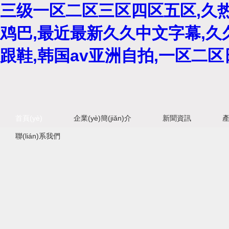
三级一区二区三区四区五区,久
鸡巴,最近最新久久中文字幕,久
跟鞋,韩国av亚洲自拍,一区二
首頁(yè)
企業(yè)簡(jiǎn)介
新聞資訊
產
聯(lián)系我們