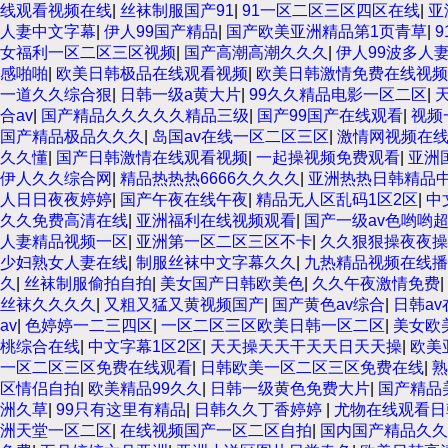
线观看视频在线
|
丝袜制服国产91
|
91一区二区三区四区在线
|
亚
人妻中文字幕
|
伊人99国产精品
|
国产欧美亚洲精品第1页青草
|
女福利一区二区三区视频
|
国产高潮高潮久久久
|
伊人99波多人
感啪啪
|
欧美日韩极品在线观看视频
|
欧美日韩激情免费在线视频
一道久久综合狠
|
日韩一级a黄大片
|
99久久精品电影一区二区
|
合av
|
国产精品久久久久久精品三级
|
国产99国产在线观看
|
视频
国产精品极品久久久
|
岛国av在线一区二区三区
|
激情网视频在
久久懂
|
国产日韩激情在线观看视频
|
一起操视频免费观看
|
亚洲
伊人久久综合网
|
精品热热热6666久久久久
|
亚洲热热日韩精品
人日日夜夜婷婷
|
国产午夜在线午夜
|
精品无人区乱码1区2区
|
中
久久免费高清在线
|
亚洲福利在线视频观看
|
国产一级av色哟哟
人妻精品视频一区
|
亚洲第一区二区三区不卡
|
久久狠狠操夜夜操
少妇熟女人妻在线
|
制服丝袜中文字幕久久
|
九热精品视频在线播
久
|
丝袜制服偷拍自拍
|
美女国产日韩欧美色
|
久久午夜激情免费
|
丝袜久久久久
|
又粗又猛又黄视频国产
|
国产黄色av综合
|
日韩a
av
|
色婷婷一二三四区
|
一区二区三区欧美日韩一区二区
|
美女欧
桃综合在线
|
中文字幕1区2区
|
天天操天天干天天日天天操
|
欧美
一区二区三区免费在线观看
|
日韩欧美一区二区三区免费在线
|
熟
区情侣自拍
|
欧美精品99久久
|
日韩一级黄色免费大片
|
国产精品
洲久草
|
99只有这里有精品
|
日韩久久丁香婷婷
|
尤物在线观看日
洲天堂一区二区
|
在线视频国产一区二区自拍
|
国内国产精品久久