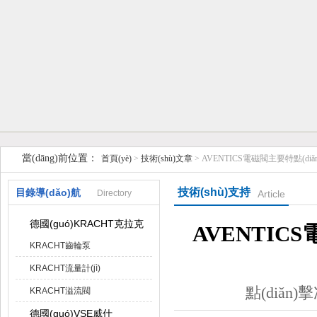
上海維特銳實(shí)業(yè)發(fā)展有限公司
當(dāng)前位置：
首頁(yè)
>
技術(shù)文章
> AVENTICS電磁閥主要特點(diǎn)
技術(shù)支持
目錄導(dǎo)航
Directory
Article
德國(guó)KRACHT克拉克
AVENTICS
KRACHT齒輪泵
KRACHT流量計(jì)
點(diǎn)擊
KRACHT溢流閥
德國(guó)VSE威仕