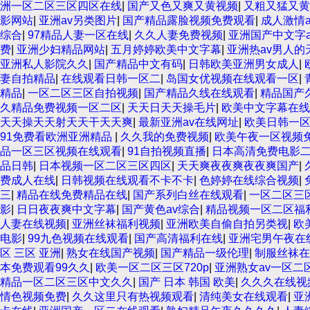
洲一区二区三区四区在线
|
国产又色又爽又黄视频
|
又粗又猛又黄
影网站
|
亚洲av另类图片
|
国产精品露脸视频免费观看
|
成人激情
综合
|
97精品人妻一区在线
|
久久人妻免费视频
|
亚洲国产中文字a
费
|
亚洲少妇精品网站
|
五月婷婷欧美中文字幕
|
亚洲热av男人的
亚洲私人影院久久
|
国产精品中文有码
|
日韩欧美亚洲男女成人
|
妻自拍精品
|
在线观看日韩一区二
|
岛国女优视频在线观看一区
|
精品
|
一区二区三区自拍视频
|
国产精品久线在线观看
|
精品国产
久精品免费视频一区二区
|
天天日天天操毛片
|
欧美中文字幕在线
天天操天天射天天干天天爽
|
最新亚洲av在线网址
|
欧美日韩一区
91免费看欧洲亚洲精品
|
久久我的免费视频
|
欧美午夜一区视频
品一区三区视频在线观看
|
91自拍视频直播
|
日本高清免费电影
品日韩
|
日本视频一区二区三区四区
|
天天爽夜夜爽夜夜爽国产
|
费成人在线
|
日韩视频在线观看不卡不卡
|
色婷婷在线综合视频
|
三
|
精品在线免费精品在线
|
国产系列白丝在线观看
|
一区二区三
影
|
日日夜夜爽中文字幕
|
国产黄色av综合
|
精品视频一区二区福
人妻在线视频
|
亚洲丝袜福利视频
|
亚洲欧美自偷自拍另类视
|
欧
电影
|
99九色视频在线观看
|
国产高清福利在线
|
亚洲宅男午夜在
区 三区 亚洲
|
熟女在线国产视频
|
国产精品一级伦理
|
制服丝袜在
本免费观看99久久
|
欧美一区二区三区720p
|
亚洲熟女av一区二
精品一区二区三区中文久久
|
国产 日本 韩国 欧美
|
久久久在线视
情色视频免费
|
久久这里只有热视频观看
|
清纯美女在线观看
|
亚