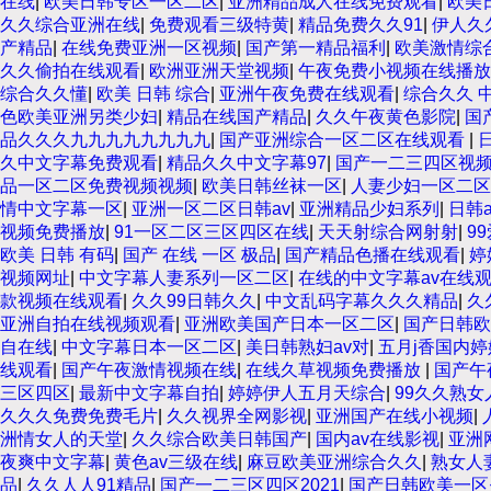
在线
|
欧美日韩专区一区二区
|
亚洲精品成人在线免费观看
|
欧美
久久综合亚洲在线
|
免费观看三级特黄
|
精品免费久久91
|
伊人久
产精品
|
在线免费亚洲一区视频
|
国产第一精品福利
|
欧美激情综
久久偷拍在线观看
|
欧洲亚洲天堂视频
|
午夜免费小视频在线播放
综合久久懂
|
欧美 日韩 综合
|
亚洲午夜免费在线观看
|
综合久久 
色欧美亚洲另类少妇
|
精品在线国产精品
|
久久午夜黄色影院
|
国
品久久久九九九九九九九九
|
国产亚洲综合一区二区在线观看
|
久中文字幕免费观看
|
精品久久中文字幕97
|
国产一二三四区视
品一区二区免费视频视频
|
欧美日韩丝袜一区
|
人妻少妇一区二区
情中文字幕一区
|
亚洲一区二区日韩av
|
亚洲精品少妇系列
|
日韩
视频免费播放
|
91一区二区三区四区在线
|
天天射综合网射射
|
9
欧美 日韩 有码
|
国产 在线 一区 极品
|
国产精品色播在线观看
|
婷
视频网址
|
中文字幕人妻系列一区二区
|
在线的中文字幕av在线
款视频在线观看
|
久久99日韩久久
|
中文乱码字幕久久久精品
|
久
亚洲自拍在线视频观看
|
亚洲欧美国产日本一区二区
|
国产日韩欧
自在线
|
中文字幕日本一区二区
|
美日韩熟妇av对
|
五月j香国内婷
线观看
|
国产午夜激情视频在线
|
在线久草视频免费播放
|
国产午
三区四区
|
最新中文字幕自拍
|
婷婷伊人五月天综合
|
99久久熟女
久久久免费免费毛片
|
久久视界全网影视
|
亚洲国产在线小视频
|
洲情女人的天堂
|
久久综合欧美日韩国产
|
国内av在线影视
|
亚洲
夜爽中文字幕
|
黄色av三级在线
|
麻豆欧美亚洲综合久久
|
熟女人
品
|
久久人人91精品
|
国产一二三区四区2021
|
国产日韩欧美一区