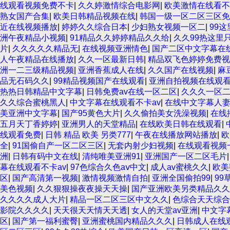
线观看视频免费不卡
|
久久婷激情综合电影网
|
欧美激情在线看不
熟女国产合集
|
欧美日韩精品视频在线
|
韩国一级一区二区三区免
近在线视频播放
|
婷婷久久综合日本
|
少妇熟女视频一区二
|
99
洲午夜精品小视频
|
91精品久久婷婷精品久久给
|
久久99热这里
片
|
久久久久久精品无
|
在线视频亚洲情色
|
国产二区中文字幕在
人午夜精品在线播放
|
久久一区最新日韩
|
精品双飞色婷婷免费视
洲一二三级精品视频
|
亚洲香蕉成人在线
|
久久国产在线视频
|
麻
品无石码久久
|
99精品视频国产在线观看
|
亚洲自拍视频在线观
热热日韩精品中文字幕
|
日韩免费av在线一区二区
|
久久久一区
久久综合蜜桃黑人
|
中文字幕在线观看不卡av
|
在线中文字幕人
美亚洲中文字幕
|
国产95黄色大片
|
久久偷拍美女洗澡视频
|
在线
五月天丁香婷婷
|
亚洲男人的天堂精品
|
在线欧美日韩在线观看
|
线观看免费
|
日韩 精品 欧美 另类777
|
午夜在线播放网站播放
|
欧
全
|
91国偷自产一区二区三区
|
无套内射少妇视频
|
在线观看视频
洲
|
日韩有码中文在线
|
清纯唯美亚洲91
|
亚洲国产一区二区毛片
幕在线观看不卡av
|
97色综合久色aⅴ中文
|
成人av蜜桃久久
|
欧美
区
|
国产高清第一视频
|
激情视频激情自拍
|
亚洲全国偷拍99
|
99
美色视频
|
久久狠狠操夜夜操天天操
|
国产亚洲欧美另类精品久久
久久久久成人大片
|
精品一区二区三区中文久久
|
色综合天天综合
影院久久久久
|
天天很天天情天天透
|
女人的天堂av亚洲
|
中文字
区
|
国产第一福利蜜臀
|
亚洲蜜桃国内精品久久久
|
日韩成人在线