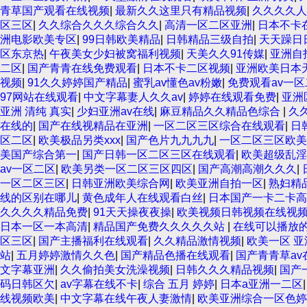
青草国产观看在线视频
|
最新久久这里只有精品视频
|
久久久久人
区三区
|
久久综合久久久综合久久
|
高清一区二区亚洲
|
日本不卡
洲电影欧美专区
|
99日韩欧美精品
|
日韩精品三级自拍
|
天天躁日
区东京热
|
午夜美女少妇被窝福利视频
|
天美久久91传媒
|
亚洲自
二区
|
国产青青在线免费观看
|
日本不卡二区视频
|
亚洲欧美日本
视频
|
91久久婷婷国产精品
|
蜜乳av懂色av粉嫩
|
免费观看av一区
97网站在线观看
|
中文字幕妻人久久av
|
婷婷在线观看免费
|
亚洲
亚洲 清纯 真实
|
少妇亚洲av在线
|
麻豆精品久久精品色综合
|
久
在线的
|
国产在线视精品在亚洲
|
一区二区三区综合在线观看
|
日
区二区
|
欧美极品另类xxx
|
国产色片九九九九
|
一区二区三区欧美
美国产综合第一
|
国产日韩一区二区三区在线观看
|
欧美超级乱淫
av一区二区
|
欧美另类一区二区三区四区
|
国产高潮高潮久久久
|
一区二区三区
|
日韩亚洲欧美综合网
|
欧美亚洲自拍一区
|
熟妇精
线的区别在哪儿
|
黄色成年人在线观看白丝
|
日本国产一卡二卡高
久久久久精品免费
|
91天天操夜夜操
|
欧美视频日韩视频在线视
日本一区一本高清
|
精品国产免费久久久久久站
|
在线可以播放的
区三区
|
国产主播福利在线观看
|
久久精品激情视频
|
欧美一区 亚
站
|
五月婷婷激情久久色
|
国产精品色播在线观看
|
国产青青草av
文字幕亚洲
|
久久偷拍美女洗澡视频
|
日韩久久久精品视频
|
国产
码日韩区欠
|
av字幕在线不卡
|
综合 五月 婷婷
|
日本a亚洲一二区
线视频欧美
|
中文字幕在线午夜人妻激情
|
欧美亚洲综合一区色婷