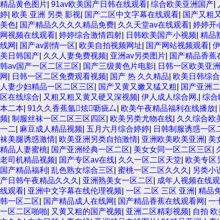
精品黄色图片
|
91av欧美国产日韩在线观看
|
综合欧美亚洲国产
|
婷
|
欧美 亚洲 另类 影视
|
国产二区中文字幕在线观看
|
国产又粗
美色
|
国产精品久久久久精品免费
|
久久天堂av在线观看
|
婷婷开
网视频在线观看
|
婷婷综合激情四射
|
日韩欧美国产小视频
|
精品
线网
|
国产av剧情一区
|
欧美自拍视频网址
|
国产网站视频观看
|
美日韩国产
|
久久人妻免费视频
|
亚洲av另类图片
|
国产精品香蕉
韩av国产一区二区三区
|
国产三级黄色片电影
|
日韩一区欧美亚
网
|
日韩一区二区免费观看视频
|
国产 热 久久精品
|
欧美日韩综合
人妻少妇精品一区二区三区
|
国产又黄又嫩又猛又粗
|
国产亚洲二
区在线综合
|
又粗又粗又黄又硬又深视频
|
伊人成人综合网,
|
综合
本二本
|
91久久香蕉氩炫呖疵厶
|
欧美午夜精品福利在线播放
|
频
|
制服丝袜一区二区三区四区
|
欧美另类尤物在线
|
久久综合欧
一二
|
麻豆成人精品视频
|
五月六月综合婷婷
|
日韩制服诱惑一区
袜美腿诱惑激情
|
欧美亚洲另类自拍激情
|
亚洲欧美欧美亚洲
|
美
精品人妻蜜桃
|
国产亚洲经典一区二区
|
美女女同一区二区三区
|
老司机精品视频
|
国产专区av在线
|
久久一区二区天堂
|
欧美专区
国产精品福利
|
乱色熟女综合三区
|
蜜桃一区二区久久久
|
另类小
产日韩午夜精品久久久
|
亚洲熟美女一区二区
|
成年人视频在线观
线观看
|
亚洲中文字幕在线伦理视频
|
一区 二区 三区 亚洲
|
精品
韩一区二区
|
国产精品成人在线网
|
国产精品香蕉在线观看网
|
一
一区二区啪啪
|
又黄又粗的国产视频
|
亚洲二区精彩视频
|
自拍 欧