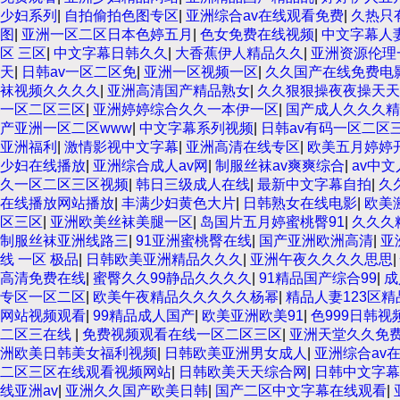
少妇系列
|
自拍偷拍色图专区
|
亚洲综合av在线观看免费
|
久热只
图
|
亚洲一区二区日本色婷五月
|
色女免费在线视频
|
中文字幕人
区 三区
|
中文字幕日韩久久
|
大香蕉伊人精品久久
|
亚洲资源伦理
天
|
日韩av一区二区免
|
亚洲一区视频一区
|
久久国产在线免费电
袜视频久久久久
|
亚洲高清国产精品熟女
|
久久狠狠操夜夜操天天
一区二区三区
|
亚洲婷婷综合久久一本伊一区
|
国产成人久久久精
产亚洲一区二区www
|
中文字幕系列视频
|
日韩av有码一区二区
亚洲福利
|
激情影视中文字幕
|
亚洲高清在线专区
|
欧美五月婷婷
少妇在线播放
|
亚洲综合成人av网
|
制服丝袜av爽爽综合
|
av中
久一区二区三区视频
|
韩日三级成人在线
|
最新中文字幕自拍
|
久
在线播放网站播放
|
丰满少妇黄色大片
|
日韩熟女在线电影
|
欧美
区三区
|
亚洲欧美丝袜美腿一区
|
岛国片五月婷蜜桃臀91
|
久久久
制服丝袜亚洲线路三
|
91亚洲蜜桃臀在线
|
国产亚洲欧洲高清
|
亚
线 一区 极品
|
日韩欧美亚洲精品久久久
|
亚洲午夜久久久久思思
|
高清免费在线
|
蜜臀久久99静品久久久久
|
91精品国产综合99
|
成
专区一区二区
|
欧美午夜精品久久久久久杨幂
|
精品人妻123区
网站视频观看
|
99精品成人国产
|
欧美亚洲欧美91
|
色999日韩视
二区三在线
|
免费视频观看在线一区二区三区
|
亚洲天堂久久免
洲欧美日韩美女福利视频
|
日韩欧美亚洲男女成人
|
亚洲综合av
二区三区在线观看视频网站
|
日韩欧美天天综合网
|
日韩中文字幕
线亚洲av
|
亚洲久久国产欧美日韩
|
国产二区中文字幕在线观看
|