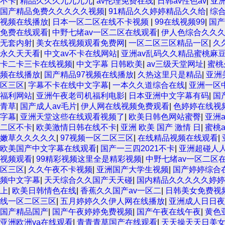
不卡
|
精品久久久九九九九
|
av伦理免费在线
|
日韩av性色av
|
亚洲
国产精品免费久久久久久视频
|
91精品久久婷婷精品久久给
|
综
视频在线播放
|
日本一区二区在线不卡视频
|
99在线视频99
|
国产
免费在线观看
|
中野七绪av一区二区在线观看
|
伊人色综合久久
无套内射
|
美女在线视频观看免费网
|
一区二区三区精品一区
|
久
永久天天看
|
中文av不卡在线网站
|
亚洲av乱码久久精品蜜桃麻
卡二卡三卡在线视频
|
中文字幕 日韩欧美
|
av三级天堂网址
|
蜜桃
频在线播放
|
国产精品97视频在线播放
|
久热这里只是精品
|
亚洲
区三区
|
字幕不卡在线中文字幕
|
一本久久道综合在线
|
亚洲一区
福利网站
|
亚洲午夜老司机福利电影
|
日本亚洲中文字幕有码
|
国
青草
|
国产成人av毛片
|
伊人网在线视频免费观看
|
色婷婷在线视
字幕
|
亚洲天堂这些在线观看视频了
|
欧美日韩色网站蜜臀
|
亚洲
二区不卡
|
欧美激情日韩在线不卡
|
亚洲 欧美 国产 激情 日
|
蜜桃
嫩草久久久久久
|
97视频一区二区三区
|
在线精品视频在线观看
|
欧美国产中文字幕在线观看
|
国产一三四2021不卡
|
亚洲超碰人
视频观看
|
99精彩视频这里全是精彩视频
|
中野七绪av一区二区
区三区
|
久久午夜不卡视频
|
亚洲国产大学生视频
|
国产婷婷综合
频中文字幕
|
天天综合久久国产天天碰
|
国内精品久久久久久婷婷
上
|
欧美日韩情色在线
|
香蕉久久国产av一区二
|
日韩美女免费视
线一区二区三区
|
五月婷婷久久伊人网在线播放
|
亚洲成人日日夜
国产精品国产
|
国产午夜婷婷免费视频
|
国产午夜在线午夜
|
黄色
亚洲欧洲va在线观看
|
青青青草国产在线观看
|
天天操天天日美