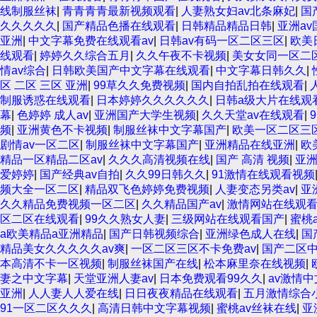
线制服丝袜
|
青青青青最新视频观看
|
人妻熟女妇av北条麻妃
|
国
久久久久久
|
国产精品色播在线观看
|
日韩精品精品日韩
|
亚洲a
亚洲
|
中文字幕免费在线观看av
|
日韩av有码一区二区三区
|
欧美
线观看
|
婷婷久久综合五月
|
久久午夜不卡视频
|
美女女同一区二
情av综合
|
日韩欧美国产中文字幕在线观看
|
中文字幕日韩久久
|
区 二区 三区 亚洲
|
99草久久免费视频
|
国内自拍乱拍在线观看
|
制服诱惑在线观看
|
日本婷婷久久久久久久
|
日韩a级大片在线观
幕
|
色婷婷 成人av
|
亚洲国产大学生视频
|
久久天堂av在线观看
|
频
|
亚洲黄色不卡视频
|
制服丝袜中文字幕国产
|
欧美一区二区三
剧情av一区二区
|
制服丝袜中文字幕国产
|
亚洲精品在线亚洲
|
欧
精品一区精品二区av
|
久久久高清视频在线
|
国产 高清 视频
|
亚
爱婷婷
|
国产经典av自拍
|
久久99日韩久久
|
91激情在线观看视频
频大全一区二区
|
精品双飞色婷婷免费视频
|
人妻变态另类av
|
亚
久久精品免费视频一区二区
|
久久精品国产av
|
激情网站在线观
区二区在线观看
|
99久久熟女人妻
|
三级网站在线观看国产
|
蜜桃
a欧美精品a亚洲精品
|
国产日韩视频综合
|
亚洲绿色成人在线
|
国
精品美女久久久久久av爽
|
一区二区三区不卡免费av
|
国产二区
本高清不卡一区视频
|
制服丝袜国产在线
|
松本麻里奈在线视频
|
妻之中文字幕
|
天堂亚洲人妻av
|
日本免费观看99久久
|
av激情
亚洲
|
人人妻人人爱在线
|
日日夜夜精品在线观看
|
五月激情综合
91一区二区久久久
|
高清日韩中文字幕视频
|
蜜桃av丝袜在线
|
亚