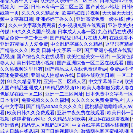
精品人妻中文字幕
|
欧美熟女系列一区二区三区
|
日韩免费av在
视频入口一区
|
日韩av有码一区二区三区
|
国产黄色av地址
|
日韩
线第一页
|
久久久久久精品无
|
欧美熟妇图片视频
|
天天操天天日
频中文字幕日韩
|
亚洲婷婷丁香久久
|
亚洲高清免费一级在线
|
伊
区,
|
久久中文字幕免费观看
|
少妇视频免费在线观看
|
亚洲欧美少
传媒
|
99久久久久国产视频
|
日本成人人妻一区
|
九色精品在线观
精品免费一卡二卡三卡
|
国产精品乱码毛片在线人与
|
在线观看不
亚洲97精品人人爱免费
|
中文乱码字幕久久久精品
|
这里只有精
产精品久久久
|
欧美 日韩 中文字幕 一区
|
国产亚洲小视频在线观
品视频
|
国产综合久久在线观看
|
欧美性感美女一级片
|
一级黄色
妻人人
|
美日韩在线小视频
|
国产亚洲综合一区二区在线观看
|
国
久久热视频这里只有
|
国产精品成人在线免费观看av
|
免费av不
高速免费视频
|
亚洲成人性感av在线
|
日韩在线欧美日韩
|
一区二
射
|
91久久精品看片
|
亚洲一区二区成人区
|
中文字幕韩日av
|
欧
人国产精品亚洲成人
|
99精品热视频18
|
欧美人妻制服另类人妻
色屁屁在线一区二区
|
亚洲一二三区网址
|
日本免费中文字幕一
日本专区
|
免费视频久久久久福利
|
久久久久久免费免费毛片
|
人
心中文字幕
|
国产精品aaaaa久久久久久
|
蜜桃精品噜噜噜成人av
看
|
欧美日韩久久免费观看
|
亚洲午夜免费在线观看
|
欧美日韩一区
视频
|
婷婷蜜臀av网址
|
久久精品系列欧美
|
麻豆tv在线观看视频
|
亚洲情色
|
精品无人区乱码1区2区
|
中文在线字幕日韩在线视频
|
成人日韩在线诱惑
|
国产日韩视频综合
|
激情网色图区蜜桃视频
|