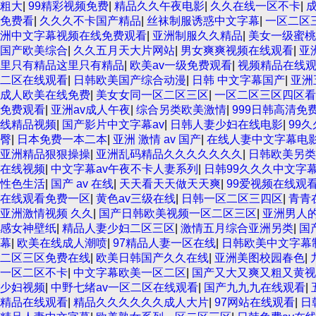
粗大
|
99精彩视频免费
|
精品久久午夜电影
|
久久在线一区不卡
|
免费看
|
久久久不卡国产精品
|
丝袜制服诱惑中文字幕
|
一区二区
洲中文字幕视频在线免费观看
|
亚洲制服久久精品
|
美女一级蜜桃
国产欧美综合
|
久久五月天大片网站
|
男女爽爽视频在线观看
|
亚
里只有精品这里只有精品
|
欧美av一级免费观看
|
视频精品在线
二区在线观看
|
日韩欧美国产综合动漫
|
日韩 中文字幕国产
|
亚洲
成人欧美在线免费
|
美女女同一区二区三区
|
一区二区三区四区看
免费观看
|
亚洲av成人午夜
|
综合另类欧美激情
|
999日韩高清免
线精品视频
|
国产影片中文字幕av
|
日韩人妻少妇在线电影
|
99
臀
|
日本免费一本二本
|
亚洲 激情 av 国产
|
在线人妻中文字幕电
亚洲精品狠狠操操
|
亚洲乱码精品久久久久久久久
|
日韩欧美另类
在线视频
|
中文字幕av午夜不卡人妻系列
|
日韩99久久久中文字
性色生活
|
国产 av 在线
|
天天看天天做天天爽
|
99爱视频在线观
在线观看免费一区
|
黄色av三级在线
|
日韩一区二区三四区
|
青青
亚洲激情视频 久久
|
国产日韩欧美视频一区二区三区
|
亚洲男人
感女神壁纸
|
精品人妻少妇二区三区
|
激情五月综合亚洲另类
|
国
幕
|
欧美在线成人潮喷
|
97精品人妻一区在线
|
日韩欧美中文字幕
二区三区免费在线
|
欧美日韩国产久久在线
|
亚洲美图校园春色
|
一区二区不卡
|
中文字幕欧美一区二区
|
国产又大又爽又粗又黄视
少妇视频
|
中野七绪av一区二区在线观看
|
国产九九九在线观看
|
精品在线观看
|
精品久久久久久久成人大片
|
97网站在线观看
|
日