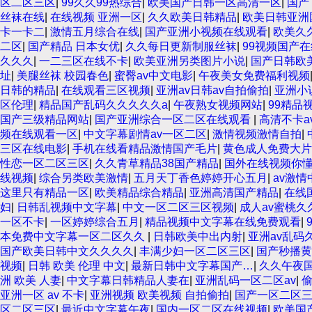
区二区三区
|
99久久99热综合
|
欧美国产日韩一区高清一区
|
国产
丝袜在线
|
在线视频 亚洲一区
|
久久欧美日韩精品
|
欧美日韩亚洲
卡一卡二
|
激情五月综合在线
|
国产亚洲小视频在线观看
|
欧美久
二区
|
国产精品 日本女优
|
久久每日更新制服丝袜
|
99视频国产
久久久
|
一二三区在线不卡
|
欧美亚洲另类图片小说
|
国产日韩欧
址
|
美腿丝袜 校园春色
|
蜜臀av中文电影
|
午夜美女免费福利视频
日韩的精品
|
在线观看三区视频
|
亚洲av日韩av自拍偷拍
|
亚洲小
区伦理
|
精品国产乱码久久久久久a
|
午夜熟女视频网站
|
99精品
国产三级精品网站
|
国产亚洲综合一区二区在线观看
|
高清不卡a
频在线观看一区
|
中文字幕剧情av一区二区
|
激情视频激情自拍
|
三区在线电影
|
手机在线看精品激情国产毛片
|
黄色成人免费大片
性恋一区二区三区
|
久久青草精品38国产精品
|
国外在线视频你懂
线视频
|
综合另类欧美激情
|
五月天丁香色婷婷开心五月
|
av激
这里只有精品一区
|
欧美精品综合精品
|
亚洲高清国产精品
|
在线
妇
|
日韩乱视频中文字幕
|
中文一区二区三区视频
|
成人av蜜桃久
一区不卡
|
一区婷婷综合五月
|
精品视频中文字幕在线免费观看
|
本免费中文字幕一区二区久久
|
日韩欧美中出内射
|
亚洲av乱码
国产欧美日韩中文久久久久
|
丰满少妇一区二区三区
|
国产秒播黄
视频
|
日韩 欧美 伦理 中文
|
最新日韩中文字幕国产…
|
久久午夜
洲 欧美 人妻
|
中文字幕日韩精品人妻在
|
亚洲乱码一区二区av
|
亚洲一区 av 不卡
|
亚洲视频 欧美视频 自拍偷拍
|
国产一区二区
区二区三区
|
最近中文字幕午夜
|
国内一区二区在线视频
|
欧美国