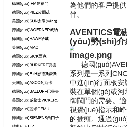
德國(guó)IFM易福門
為他們的客戶提供短期
德國(guó)PILZ皮爾茲
伴。
美國(guó)SUN太陽(yáng)
德國(guó)WOERNER威納
AVENTICS電
德國(guó)HAWE哈威
(yōu)勢(shì)
美國(guó)MAC
德國(guó)SICK西克
德國(guó)AV
德國(guó)BURKERT寶德
系列是一系列CNOM
德國(guó)E+H恩德斯豪斯
中進(jìn)行面
美國(guó)ASCO阿斯卡
裝在單個(gè)或
德國(guó)BALLUFF巴魯夫
御閥門的需要。適合端
美國(guó)威格士VICKERS
視覺(jué)指示和
德國(guó)蓋米GEMU
的插頭。通過(guò)
德國(guó)SIEMENS西門子
瑞典ELETTA