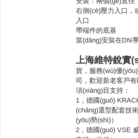
安裝：兩個(gè)直徑
右側(cè)壓力入口，或
入口
帶端件的底基
當(dāng)安裝在DN
上海維特銳實(sh
貨，服務(wù)優(yō
司，歡迎新老客戶有歐美品
項(xiàng)目支持：
1，德國(guó) KRA
(chǎng)選型配套技術
(yōu)勢(shì)）
2，德國(guó) VSE