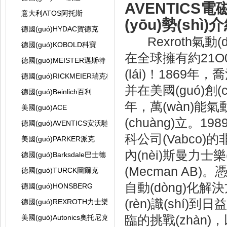
AVENTICS電
意大利ATOS阿托斯
(yōu)勢(shì)
德國(guó)HYDAC賀德克
Rexroth氣動(
德國(guó)KOBOLD科寶
在全球擁有約21O
德國(guó)MEISTER邁斯特
(lái)！1869年
德國(guó)RICKMEIER瑞克梅爾
并在美國(guó)創(c
德國(guó)Beinlich百利
年，萬(wàn)能氣動
美國(guó)ACE
(chuàng)立。19
德國(guó)AVENTICS安沃馳
科公司(Vabco)的非
美國(guó)PARKER派克
內(nèi)斯曼力士樂(
德國(guó)Barksdale巴士德
(Mecman AB)。
德國(guó)TURCK圖爾克
自動(dòng)化
德國(guó)HONSBERG
(rèn)識(shí)到
德國(guó)REXROTH力士樂(lè)
臨的挑戰(zhàn)，以
美國(guó)Autonics奧托尼克斯