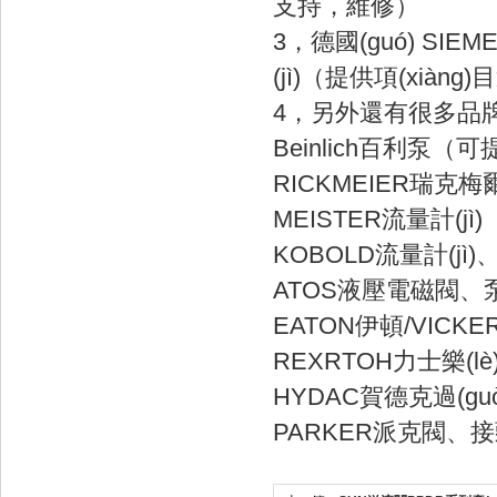
支持，維修）
3，德國(guó) SI
(jì)（提供項(xiàn
4，另外還有很多品牌也很
Beinlich百利泵（
RICKMEIER瑞
MEISTER流量計(jì)
KOBOLD流量計(jì)、
ATOS液壓電磁閥
EATON伊頓/VIC
REXRTOH力士樂(
HYDAC賀德克過(g
PARKER派克閥、