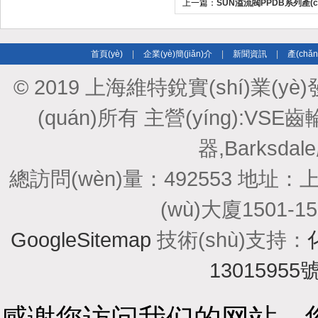
上一篇：
SUN溢流閥PPDB系列產(c
(guī)格及特點(diǎn)介紹
首頁(yè)
|
企業(yè)簡(jiǎn)介
|
新聞資訊
|
產(chǎ
© 2019 上海維特銳實(shí)業(yè)發
(quán)所有 主營(yíng):VSE齒
器,Barksdal
總訪問(wèn)量：492553 地址：
(wù)大廈1501-1
GoogleSitemap
技術(shù)支持：
13015955號