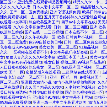
区三区av
|
亚洲免费在线观看精品视频网站
|
精品久久卡一卡二
|
久久久久久久人妻
|
日本人妻中文字幕一区二区
|
精品蜜桃久久人
久久
|
国产一区二区免费播放
|
亚洲伦理视频免费
|
欧美日韩综合
洲免费观看视频一去二区
|
五月天丁香婷婷婷久久深爱综合网站
|
线观看中文字幕
|
综合欧美亚洲国产
|
四季av中文字幕在线
|
天天
频观看
|
久久中文字幕免费观看
|
日韩一区二区三四区
|
亚洲 欧美
线蕉综艺婷婷
|
国产在线一二三四视频
|
日本在线不卡一区二区
|
一区二区久久
|
久久午夜电影一区
|
欧美 日韩黄片小视频
|
一区二
豆一区二区免费
|
色999自拍欧美日韩
|
日韩一区二区免费全部免
色噜噜成人av在线av8
|
美女欧美一区二区三区
|
91精品视频一区
久久
|
一区视频在线观看不卡
|
中文字幕乱码电影盗摄
|
亚洲一区
女
|
狠狠人妻久久久久久中文字幕
|
欧洲日本国产成人
|
美女中文
中文字幕av有码在线播放
|
熟女自拍 视频二区
|
99视频导航最新
|
人日日夜夜婷婷
|
综合熟女一区二区
|
在线亚洲国产视频一区二
欧美 国产一区
|
蜜桃臀后入在线观看
|
三级网站在线观看国产
|
岛
午夜电影
|
高清一区二区不卡
|
亚洲一区 第一页
|
免费视频国产一
区二区三区
|
亚洲最大激情小说
|
激情小说网站视频和图片
|
久久
二区在线观看
|
久久国产精品久久喷水
|
人妻熟女丝袜视频
|
欧美
美日韩制服诱惑
|
内射少妇自拍小视频
|
国产综合视频在线一区
|
在线观看中文有码
|
亚洲综合91在线
|
中文字幕不卡网站
|
自拍亚
99精品免费看视频
|
亚洲一级一片中文字幕看片欧美
|
激情五月